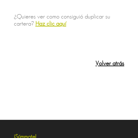
¿Quieres ver como consiguió duplicar su
cartera?
Haz clic aquí
Volver atrás
¡Súmmate!