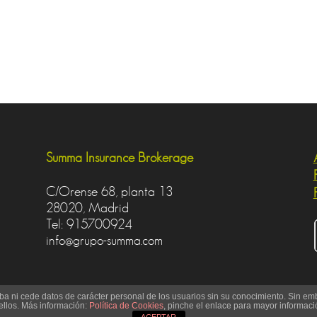
Summa Insurance Brokerage
C/Orense 68, planta 13
28020, Madrid
Tel: 915700924
info@grupo-summa.com
aba ni cede datos de carácter personal de los usuarios sin su conocimiento. Sin emb
ellos. Más información:
Política de Cookies
, pinche el enlace para mayor informaci