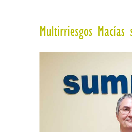
Multirriesgos Macía