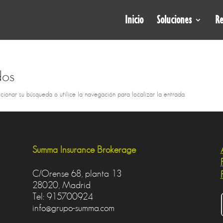
Inicio
Soluciones
Re
dos
cionar su búsqueda o utilice la navegación para localizar la entrada.
Summa Insurance Brokerage
C/Orense 68, planta 13
28020, Madrid
Tel: 915700924
info@grupo-summa.com