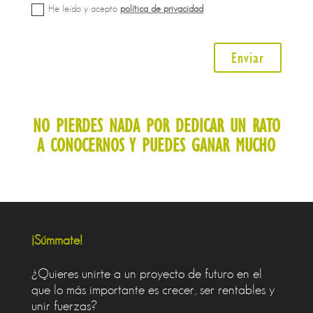
He leído y acepto
política de privacidad
Enviar
NO PIERDES NADA POR DEDICAR UN RATO
A CONOCERNOS Y PUEDES GANAR MUCHO
¡Súmmate!
¿Quieres unirte a un proyecto de futuro en el
que lo más importante es crecer, ser rentables y
unir fuerzas?